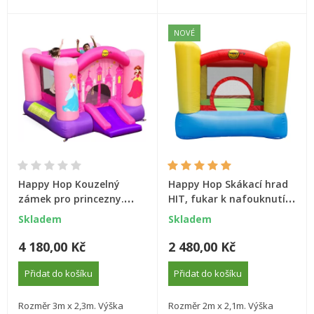
NOVÉ
Happy Hop Kouzelný
Happy Hop Skákací hrad
zámek pro princezny.
HIT, fukar k nafouknutí,
Happy Hop skákací hrady
jistící kolíky, přepravní
Skladem
Skladem
taška, opravná sada
4 180,00 Kč
2 480,00 Kč
Přidat do košíku
Přidat do košíku
Rozměr 3m x 2,3m. Výška
Rozměr 2m x 2,1m. Výška