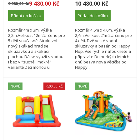
9 480,00 Kč
10 480,00 Kč
9 980,00 Kč
Přidat do košíku
Přidat do košíku
Rozměr 4m x 3m. Výška
Rozměr 4,6m x 4,6m. Výška
2,2m.Velikost 12m2Určeno pro
2,4m.Velikost 21m2Určeno pro
5 dětí současně. Atraktivní
4 děti. Dvě velké vodní
nový skákací hrad se
skluzavky a bazén od Happy
skluzavkou a skákací
Hop. Vše rychle nafouknete a
plochou.Dá se využít s vodou
připravíte.Do horkých letních
i bez v "suché i mokré"
dnů bezva nová věcička od
variantě.Děti mohou u...
Happy...
NOVÉ
-500,00 KČ
NOVÉ