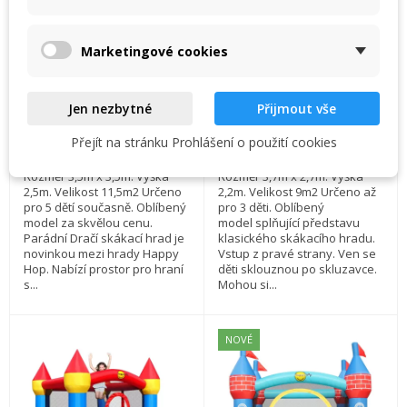
Happy Hop Luxusní dračí
Happy Hop Klasik střední
((cancelText))
((modalDeleteText))
Zrušit
Přihlásit se
skákací hrad Dráček.
Happy Hop hrady na
Zrušit
Vytvořit seznam přání
Marketingové cookies
Happy Hop nafukovací
zahrady
Skladem
Poslední kus skladem
atrakce na zahradu.
8 380,00 Kč
5 780,00 Kč
Jen nezbytné
Přijmout vše
Přidat do košíku
Přidat do košíku
Přejít na stránku Prohlášení o použití cookies
Rozměr 3,5m x 3,5m. Výška
Rozměr 3,7m x 2,7m. Výška
2,5m. Velikost 11,5m2 Určeno
2,2m. Velikost 9m2 Určeno až
pro 5 dětí současně. Oblíbený
pro 3 děti. Oblíbený
model za skvělou cenu.
model splňující představu
Parádní Dračí skákací hrad je
klasického skákacího hradu.
novinkou mezi hrady Happy
Vstup z pravé strany. Ven se
Hop. Nabízí prostor pro hraní
děti sklouznou po skluzavce.
s...
Mohou si...
NOVÉ