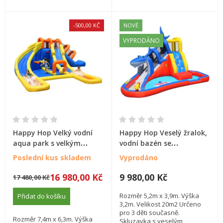
-500,00 KČ
NOVÉ
VYPRODÁNO
Happy Hop Velký vodní
Happy Hop Veselý žralok,
aqua park s velkým
vodní bazén se
bazénem
skluzavkou a tunelem
Poslední kus skladem
Vyprodáno
16 980,00 Kč
9 980,00 Kč
17 480,00 Kč
Rozměr 5,2m x 3,9m. Výška
Přidat do košíku
3,2m. Velikost 20m2 Určeno
pro 3 děti současně.
Rozměr 7,4m x 6,3m. Výška
Skluzavka s veselým