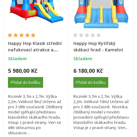
Happy Hop Klasik střední
Happy Hop Rytířský
nafukovací atrakce a
skákací hrad - Kamelot
skluzavkou
Skladem
Skladem
5 980,00 Kč
6 180,00 Kč
Přidat do košíku
Přidat do košíku
Rozměr 3,7m x 2,7m. Výška
Rozměr 3,7m x 2,7m. Výška
2,2m. Velikost 9m2 Určeno až
2,2m. Velikost 10m2 Určeno až
pro 3 děti současně. Oblíbený
pro 3 děti současně. Novinka.
model splňující představu
Oblíbený model v novém
klasického skákacího hradu.
provedení splňující představu
Vstup z pravé strany. Ven se
klasického skákacího hradu.
děti sklouznou po
Vstup je z pravé strany. Ven...
skluzavce....