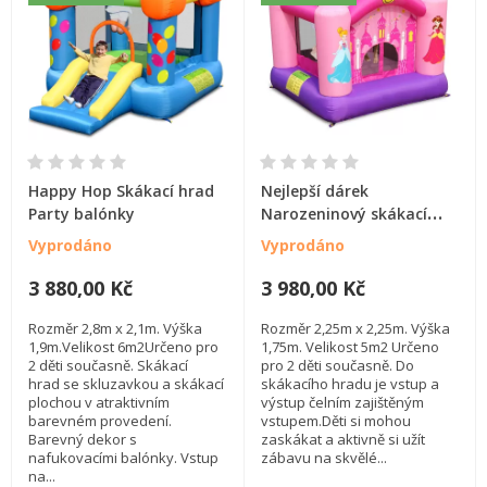
Happy Hop Skákací hrad
Nejlepší dárek
Party balónky
Narozeninový skákací
hrad, trampolína
Vyprodáno
Vyprodáno
3 880,00 Kč
3 980,00 Kč
Rozměr 2,8m x 2,1m. Výška
Rozměr 2,25m x 2,25m. Výška
1,9m.Velikost 6m2Určeno pro
1,75m. Velikost 5m2 Určeno
2 děti současně. Skákací
pro 2 děti současně. Do
hrad se skluzavkou a skákací
skákacího hradu je vstup a
plochou v atraktivním
výstup čelním zajištěným
barevném provedení.
vstupem.Děti si mohou
Barevný dekor s
zaskákat a aktivně si užít
nafukovacími balónky. Vstup
zábavu na skvělé...
na...