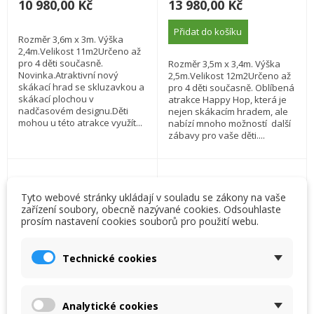
10 980,00 Kč
13 980,00 Kč
Přidat do košíku
Rozměr 3,6m x 3m. Výška
2,4m.Velikost 11m2Určeno až
pro 4 děti současně.
Rozměr 3,5m x 3,4m. Výška
Novinka.Atraktivní nový
2,5m.Velikost 12m2Určeno až
skákací hrad se skluzavkou a
pro 4 děti současně. Oblíbená
skákací plochou v
atrakce Happy Hop, která je
nadčasovém designu.Děti
nejen skákacím hradem, ale
mohou u této atrakce využít...
nabízí mnoho možností další
zábavy pro vaše děti....
Tyto webové stránky ukládají v souladu se zákony na vaše
zařízení soubory, obecně nazývané cookies. Odsouhlaste
prosím nastavení cookies souborů pro použití webu.
×
×
Vytvořit seznam přání
×
Přihlásit se
((modalTitle))
Technické cookies
×
Můj seznam přání
Název seznamu přání
Musíte být přihlášen, abyste si mohli výrobky uložit do
((confirmMessage))
svého seznamu přání.
Analytické cookies
Vytvořit nový seznam
add_circle_outline