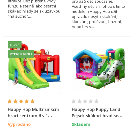
atrakce. Bez puštěné vody
pro až 5 dětí současně.
funguje stejně jako ostatní
Všechny děti si mohou s tímto
skákací hrady se skluzavkou
modelem Happy Hop užít
"na sucho",...
opravdu dosyta skákání,
klouzání, prolézání, házení,
nebo hry v...
NOVÉ
VYPRODÁNO
Happy Hop Multifunkční
Happy Hop Puppy Land
hrací centrum 6 v 1
Pejsek skákací hrad se
skákací hrad
skluzavkou
Vyprodáno
Skladem