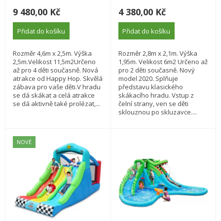
9 480,00 Kč
4 380,00 Kč
Přidat do košíku
Přidat do košíku
Rozměr 4,6m x 2,5m. Výška
Rozměr 2,8m x 2,1m. Výška
2,5m.Velikost 11,5m2Určeno
1,95m. Velikost 6m2 Určeno až
až pro 4 děti současně. Nová
pro 2 děti současně. Nový
atrakce od Happy Hop. Skvělá
model 2020. Splňuje
zábava pro vaše děti.V hradu
představu klasického
se dá skákat a celá atrakce
skákacího hradu. Vstup z
se dá aktivně také prolézat,...
čelní strany, ven se děti
sklouznou po skluzavce....
NOVÉ