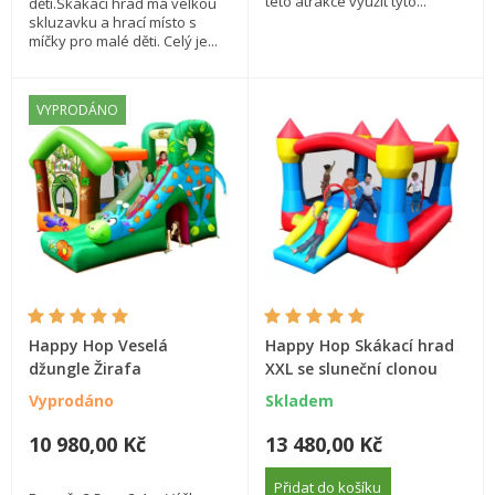
této atrakce využít tyto...
děti.Skákací hrad má velkou
skluzavku a hrací místo s
míčky pro malé děti. Celý je...
VYPRODÁNO
Happy Hop Veselá
Happy Hop Skákací hrad
džungle Žirafa
XXL se sluneční clonou
Vyprodáno
Skladem
10 980,00 Kč
13 480,00 Kč
Přidat do košíku