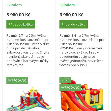
skákací atrakce.
Unicorn Music
Skladem
Skladem
5 980,00 Kč
6 980,00 Kč
Přidat do košíku
Přidat do košíku
Rozměr 2,7m x 2,5m. Výška
Rozměr 3,4m x 2,7m. Výška
2,2m. Velikost 7m2Určeno pro
2,2m. Velikost 9m2 Určeno pro
3 děti současně. Veselý dům
3 děti současně.
bude pro děti skvělou
NOVINKA. Skvělý interaktivní
zábavou u vás doma. Chytře
nafukovací skákací hrad v
navržený skákací hrad je
povedeném designu se
dodáván s barevnými míčky.
dvěma jednorožci. Navíc šest
Atrakce má...
tlačítek pro hudbu...
NOVÉ
VYPRODÁNO
VYPRODÁNO