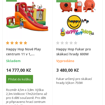
Happy Hop Nové Play
Happy Hop Fukar pro
centrum 11 v 1,
skákací hrady 600W
multifunkční hrací
Skladem
Vyprodáno
centrum
14 777,00 Kč
3 480,00 Kč
Fukar určený pro skákací
Přidat do košíku
hrady.Výkon 750W
Rozměr 4,5m x 3,8m. Výška
2,3m.Velikost 17m2Určeno až
pro 6 dětí současně. Pro děti
je připraveno hrací centrum