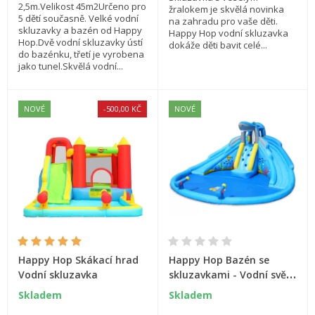
2,5m.Velikost 45m2Určeno pro
žralokem je skvělá novinka
5 dětí současně. Velké vodní
na zahradu pro vaše děti.
skluzavky a bazén od Happy
Happy Hop vodní skluzavka
Hop.Dvě vodní skluzavky ústí
dokáže děti bavit celé...
do bazénku, třetí je vyrobena
jako tunel.Skvělá vodní...
NOVÉ
-500,00 KČ
NOVÉ
Happy Hop Skákací hrad
Happy Hop Bazén se
Vodní skluzavka
skluzavkami - Vodní svět,
skákací hrady
Skladem
Skladem