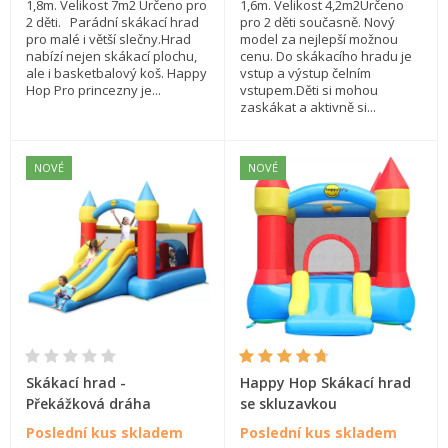
1,8m. Velikost 7m2 Určeno pro
1,6m. Velikost 4,2m2Určeno
2 děti. Parádní skákací hrad
pro 2 děti současně. Nový
pro malé i větší slečny.Hrad
model za nejlepší možnou
nabízí nejen skákací plochu,
cenu. Do skákacího hradu je
ale i basketbalový koš. Happy
vstup a výstup čelním
Hop Pro princezny je...
vstupem.Děti si mohou
zaskákat a aktivně si...
NOVÉ
NOVÉ
Skákací hrad -
Happy Hop Skákací hrad
Překážková dráha
se skluzavkou
Poslední kus skladem
Poslední kus skladem