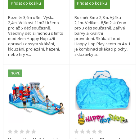
Přidat do košíku
Přidat do košíku
Rozměr 3,6m x 3m. Výška
Rozměr 3m x 2,8m. Výška
2,4m. Velikost 11m2 Určeno
2,1m. Velikost 8,5m2 Určeno
pro až 5 dětí současně.
pro 3 děti současně. Zářivé
Všechny děti si mohou s tímto
barvy a kvalitní
modelem Happy Hop užít
provedení. Skákací hrad
opravdu dosyta skákání,
Happy Hop Play centrum 4 v 1
klouzání, prolézání, házení,
je kombinací skákací plochy,
nebo hry v...
skluzavky a...
NOVÉ