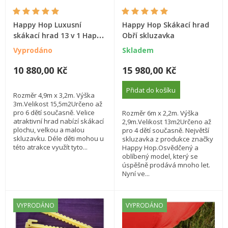
Happy Hop Luxusní
Happy Hop Skákací hrad
skákací hrad 13 v 1 Happy
Obří skluzavka
Hop velký skákací hrad
Vyprodáno
Skladem
10 880,00 Kč
15 980,00 Kč
Přidat do košíku
Rozměr 4,9m x 3,2m. Výška
3m.Velikost 15,5m2Určeno až
pro 6 dětí současně. Velice
Rozměr 6m x 2,2m. Výška
atraktivní hrad nabízí skákací
2,9m.Velikost 13m2Určeno až
plochu, velkou a malou
pro 4 dětí současně. Největší
skluzavku. Déle děti mohou u
skluzavka z produkce značky
této atrakce využít tyto...
Happy Hop.Osvědčený a
oblíbený model, který se
úspěšně prodává mnoho let.
Nyní ve...
VYPRODÁNO
VYPRODÁNO