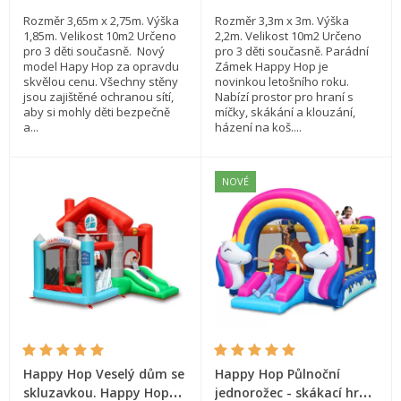
Rozměr 3,65m x 2,75m. Výška
Rozměr 3,3m x 3m. Výška
1,85m. Velikost 10m2 Určeno
2,2m. Velikost 10m2 Určeno
pro 3 děti současně. Nový
pro 3 děti současně. Parádní
model Hapy Hop za opravdu
Zámek Happy Hop je
skvělou cenu. Všechny stěny
novinkou letošního roku.
jsou zajištěné ochranou sítí,
Nabízí prostor pro hraní s
aby si mohly děti bezpečně
míčky, skákání a klouzání,
a...
házení na koš....
NOVÉ
Happy Hop Veselý dům se
Happy Hop Půlnoční
skluzavkou. Happy Hop
jednorožec - skákací hrad