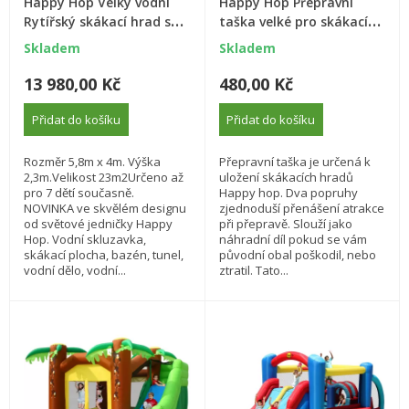
Happy Hop Velký vodní
Happy Hop Přepravní
Rytířský skákací hrad s
taška velké pro skákací
bazénem
hrady Happy Hop
Skladem
Skladem
13 980,00 Kč
480,00 Kč
Přidat do košíku
Přidat do košíku
Rozměr 5,8m x 4m. Výška
Přepravní taška je určená k
2,3m.Velikost 23m2Určeno až
uložení skákacích hradů
pro 7 dětí současně.
Happy hop. Dva popruhy
NOVINKA ve skvělém designu
zjednoduší přenášení atrakce
od světové jedničky Happy
při přepravě. Slouží jako
Hop. Vodní skluzavka,
náhradní díl pokud se vám
skákací plocha, bazén, tunel,
původní obal poškodil, nebo
vodní dělo, vodní...
ztratil. Tato...