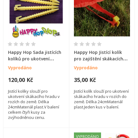
Happy Hop Sada jistících
Happy Hop Jistící kolík
kolíků pro ukotvení
pro zajištění skákacích
skákacích hradů Happy
hradů, skluzavek, bazénů
Vyprodáno
Vyprodáno
Hop
a stanů
120,00 Kč
35,00 Kč
Jistící kolíky slouží pro
Jistící kolík slouží pro ukotvení
ukotvení skákacího hradu v
skákacího hradu v rozích do
rozích do země. Délka
země. Délka 24cmMateriál
24cmMateriál plast.V balení
plast.Jeden kus v balení.
celkem čtyři kusy za
zvýhodněnou cenu.
VYPRODÁNO