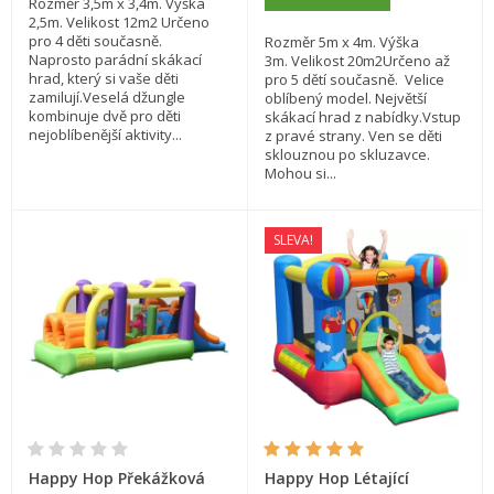
Rozměr 3,5m x 3,4m. Výška
2,5m. Velikost 12m2 Určeno
pro 4 děti současně.
Rozměr 5m x 4m. Výška
Naprosto parádní skákací
3m. Velikost 20m2Určeno až
hrad, který si vaše děti
pro 5 dětí současně. Velice
zamilují.Veselá džungle
oblíbený model. Největší
kombinuje dvě pro děti
skákací hrad z nabídky.Vstup
nejoblíbenější aktivity...
z pravé strany. Ven se děti
sklouznou po skluzavce.
Mohou si...
SLEVA!
Happy Hop Překážková
Happy Hop Létající