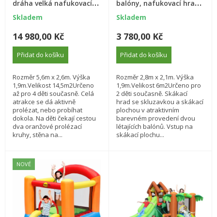
dráha velká nafukovací
balóny, nafukovací hrady
hrad s překážkami,
na zahradu
Skladem
Skladem
tunelem a skluzavkou.
14 980,00 Kč
3 780,00 Kč
Přidat do košíku
Přidat do košíku
Rozměr 5,6m x 2,6m. Výška
Rozměr 2,8m x 2,1m. Výška
1,9m.Velikost 14,5m2Určeno
1,9m.Velikost 6m2Určeno pro
až pro 4 děti současně. Celá
2 děti současně. Skákací
atrakce se dá aktivně
hrad se skluzavkou a skákací
prolézat, nebo probíhat
plochou v atraktivním
dokola. Na děti čekají cestou
barevném provedení dvou
dva oranžové prolézací
létajících balónů. Vstup na
kruhy, stěna na...
skákací plochu...
NOVÉ