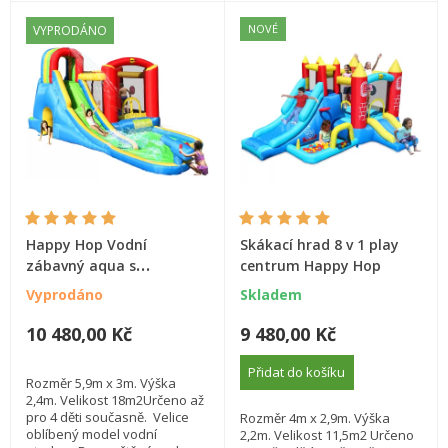
NOVÉ
VYPRODÁNO
Happy Hop Vodní
Skákací hrad 8 v 1 play
zábavný aqua s
centrum Happy Hop
bazénem, skluzavkou.
Vyprodáno
Skladem
Ventilátor, kolíky,
přepravní taška.
10 480,00 Kč
9 480,00 Kč
Přidat do košíku
Rozměr 5,9m x 3m. Výška
2,4m. Velikost 18m2Určeno až
pro 4 děti současně. Velice
Rozměr 4m x 2,9m. Výška
oblíbený model vodní
2,2m. Velikost 11,5m2 Určeno