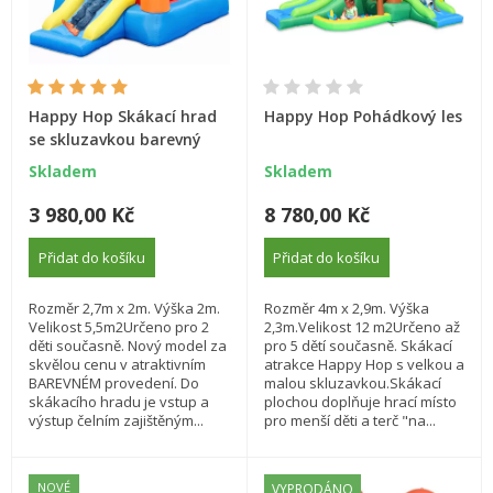
Happy Hop Skákací hrad
Happy Hop Pohádkový les
se skluzavkou barevný
Skladem
Skladem
3 980,00 Kč
8 780,00 Kč
Přidat do košíku
Přidat do košíku
Rozměr 2,7m x 2m. Výška 2m.
Rozměr 4m x 2,9m. Výška
Velikost 5,5m2Určeno pro 2
2,3m.Velikost 12 m2Určeno až
děti současně. Nový model za
pro 5 dětí současně. Skákací
skvělou cenu v atraktivním
atrakce Happy Hop s velkou a
BAREVNÉM provedení. Do
malou skluzavkou.Skákací
skákacího hradu je vstup a
plochou doplňuje hrací místo
výstup čelním zajištěným...
pro menší děti a terč "na...
NOVÉ
VYPRODÁNO