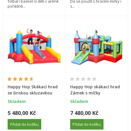
fotbal i basket si děti v aréně
Dá se použít s hracími míčky i
pořádně...
s...
Happy Hop Skákací hrad
Happy Hop skákací hrad
se širokou skluzavkou
Zámek s míčky
Skladem
Skladem
5 480,00 Kč
7 480,00 Kč
Přidat do košíku
Přidat do košíku