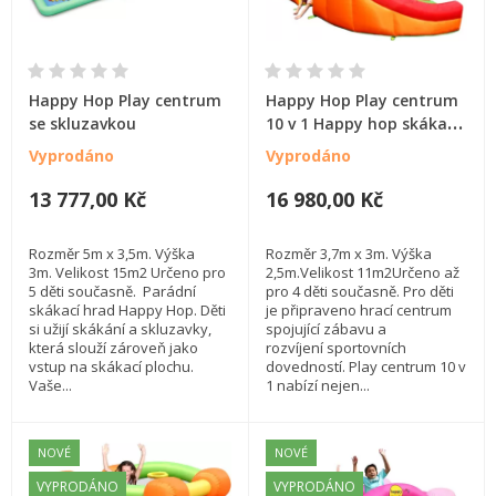
Happy Hop Play centrum
Happy Hop Play centrum
se skluzavkou
10 v 1 Happy hop skákací
hrady na zahradu,
Vyprodáno
Vyprodáno
oranžový
13 777,00 Kč
16 980,00 Kč
Rozměr 5m x 3,5m. Výška
Rozměr 3,7m x 3m. Výška
3m. Velikost 15m2 Určeno pro
2,5m.Velikost 11m2Určeno až
5 děti současně. Parádní
pro 4 děti současně. Pro děti
skákací hrad Happy Hop. Děti
je připraveno hrací centrum
si užijí skákání a skluzavky,
spojující zábavu a
která slouží zároveň jako
rozvíjení sportovních
vstup na skákací plochu.
dovedností. Play centrum 10 v
Vaše...
1 nabízí nejen...
NOVÉ
NOVÉ
VYPRODÁNO
VYPRODÁNO