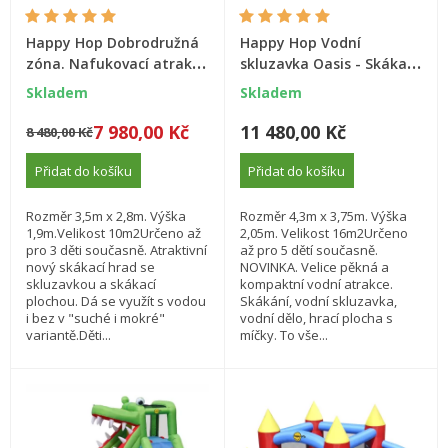
Happy Hop Dobrodružná
Happy Hop Vodní
zóna. Nafukovací atrakce
skluzavka Oasis - Skákací
Happy Hop
hrad oáza 7v1
Skladem
Skladem
7 980,00 Kč
11 480,00 Kč
8 480,00 Kč
Přidat do košíku
Přidat do košíku
Rozměr 3,5m x 2,8m. Výška
Rozměr 4,3m x 3,75m. Výška
1,9m.Velikost 10m2Určeno až
2,05m. Velikost 16m2Určeno
pro 3 děti současně. Atraktivní
až pro 5 dětí současně.
nový skákací hrad se
NOVINKA. Velice pěkná a
skluzavkou a skákací
kompaktní vodní atrakce.
plochou. Dá se využít s vodou
Skákání, vodní skluzavka,
i bez v "suché i mokré"
vodní dělo, hrací plocha s
variantě.Děti...
míčky. To vše...