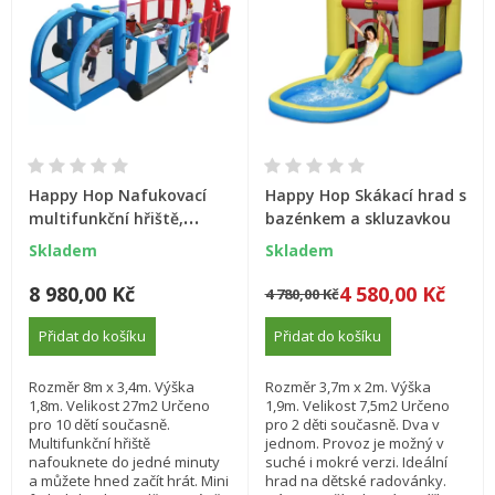
Happy Hop Nafukovací
Happy Hop Skákací hrad s
multifunkční hřiště,
bazénkem a skluzavkou
fotbal, basketbal,
Skladem
Skladem
volejbal. Hrací centrum.
8 980,00 Kč
4 580,00 Kč
4 780,00 Kč
Přidat do košíku
Přidat do košíku
Rozměr 8m x 3,4m. Výška
Rozměr 3,7m x 2m. Výška
1,8m. Velikost 27m2 Určeno
1,9m. Velikost 7,5m2 Určeno
pro 10 dětí současně.
pro 2 děti současně. Dva v
Multifunkční hřiště
jednom. Provoz je možný v
nafouknete do jedné minuty
suché i mokré verzi. Ideální
a můžete hned začít hrát. Mini
hrad na dětské radovánky.