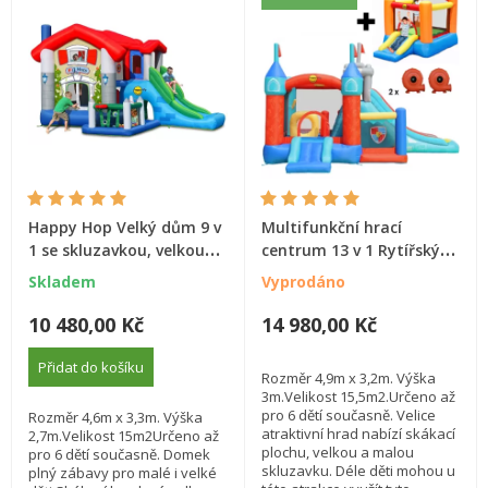
Happy Hop Velký dům 9 v
Multifunkční hrací
1 se skluzavkou, velkou
centrum 13 v 1 Rytířský
skákací plochou a míčky
hrad
Skladem
Vyprodáno
na hraní
10 480,00 Kč
14 980,00 Kč
Přidat do košíku
Rozměr 4,9m x 3,2m. Výška
3m.Velikost 15,5m2.Určeno až
pro 6 dětí současně. Velice
Rozměr 4,6m x 3,3m. Výška
atraktivní hrad nabízí skákací
2,7m.Velikost 15m2Určeno až
plochu, velkou a malou
pro 6 dětí současně. Domek
skluzavku. Déle děti mohou u
plný zábavy pro malé i velké