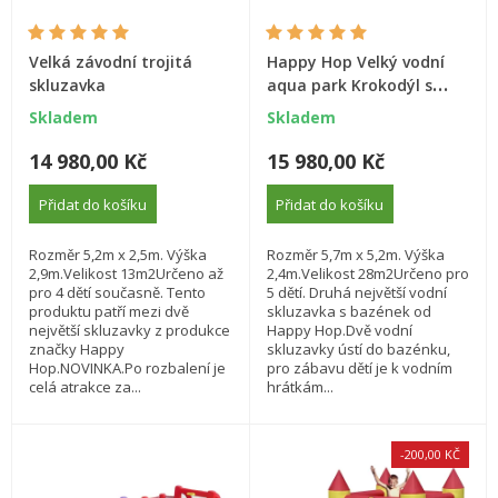
Velká závodní trojitá
Happy Hop Velký vodní
skluzavka
aqua park Krokodýl s
velkým bazénem
Skladem
Skladem
14 980,00 Kč
15 980,00 Kč
Přidat do košíku
Přidat do košíku
Rozměr 5,2m x 2,5m. Výška
Rozměr 5,7m x 5,2m. Výška
2,9m.Velikost 13m2Určeno až
2,4m.Velikost 28m2Určeno pro
pro 4 dětí současně. Tento
5 dětí. Druhá největší vodní
produktu patří mezi dvě
skluzavka s bazének od
největší skluzavky z produkce
Happy Hop.Dvě vodní
značky Happy
skluzavky ústí do bazénku,
Hop.NOVINKA.Po rozbalení je
pro zábavu dětí je k vodním
celá atrakce za...
hrátkám...
-200,00 KČ