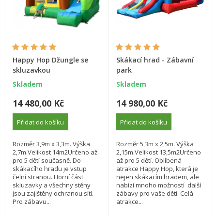
Happy Hop Džungle se
Skákací hrad - Zábavní
skluzavkou
park
Skladem
Skladem
14 480,00 Kč
14 980,00 Kč
Přidat do košíku
Přidat do košíku
Rozměr 3,9m x 3,3m. Výška
Rozměr 5,3m x 2,5m. Výška
2,7m.Velikost 14m2Určeno až
2,15m.Velikost 13,5m2Určeno
pro 5 dětí současně. Do
až pro 5 dětí. Oblíbená
skákacího hradu je vstup
atrakce Happy Hop, která je
čelní stranou. Horní část
nejen skákacím hradem, ale
skluzavky a všechny stěny
nabízí mnoho možností další
jsou zajištěny ochranou sítí.
zábavy pro vaše děti. Celá
Pro zábavu...
atrakce...