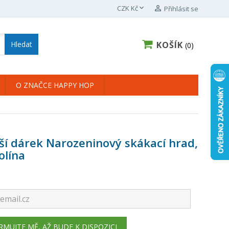

CZK Kč

Přihlásit se
KOŠÍK
Hledat
0
O ZNAČCE HAPPY HOP
ší dárek Narozeninový skákací hrad,
olína
RMUJTE MĚ, AŽ BUDE K DISPOZICI