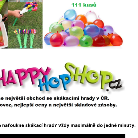
Vytvořit nový seznam
Zrušit
Přihlásit s
Zrušit
Vytvořit seznam přán
se nafoukne skákací hrad? Vždy maximálně do jedné minuty.