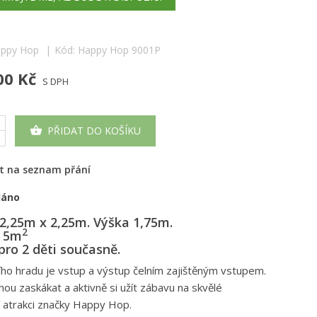
ppy Hop
Kód:
Happy Hop 9001P
00 Kč
S DPH
PŘIDAT DO KOŠÍKU

at na seznam přání
dáno
2,25m x 2,25m. Výška 1,75m.
2
t 5m
pro 2 děti současně.
ho hradu je vstup a výstup čelním zajištěným vstupem.
hou zaskákat a aktivně si užít zábavu na skvělé
í atrakci značky Happy Hop.