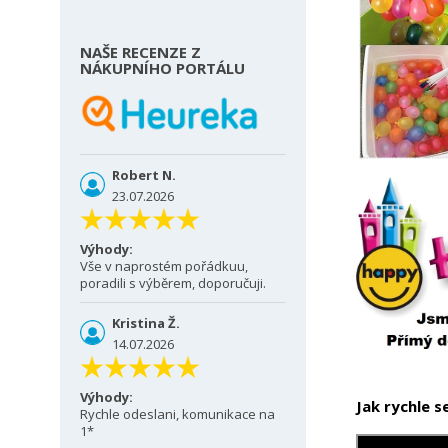
add_circle_outline
NAŠE RECENZE Z
NÁKUPNÍHO PORTÁLU
Robert N.
23.07.2026
Výhody:
Vše v naprostém pořádkuu,
poradili s výběrem, doporučuji.
Kristina Ž.
14.07.2026
Výhody:
Jak rychle 
Rychle odeslani, komunikace na
1*