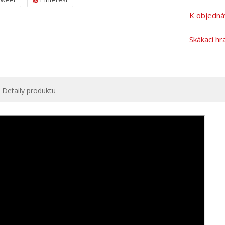
K objedná
Skákací hr
Detaily produktu