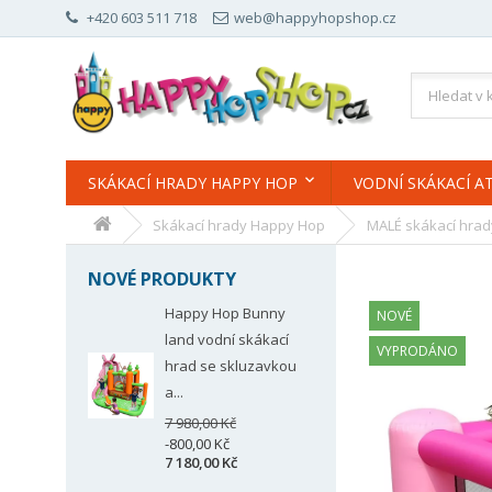
+420 603 511 718
web@happyhopshop.cz
SKÁKACÍ HRADY HAPPY HOP
VODNÍ SKÁKACÍ A
Skákací hrady Happy Hop
MALÉ skákací hrad
NOVÉ PRODUKTY
Happy Hop Bunny
NOVÉ
land vodní skákací
VYPRODÁNO
hrad se skluzavkou
a...
7 980,00 Kč
-800,00 Kč
7 180,00 Kč