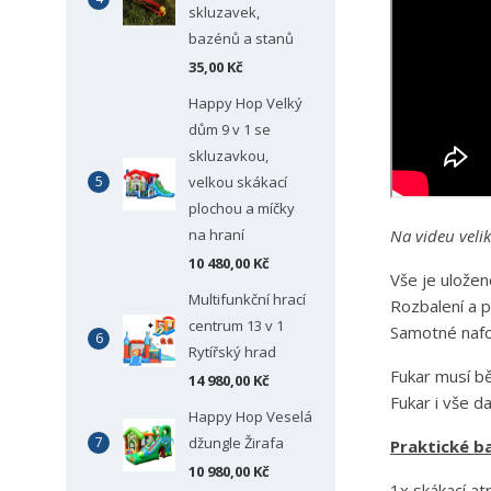
skluzavek,
bazénů a stanů
35,00 Kč
Happy Hop Velký
dům 9 v 1 se
skluzavkou,
velkou skákací
plochou a míčky
Na videu veli
na hraní
10 480,00 Kč
Vše je uložen
Multifunkční hrací
Rozbalení a p
centrum 13 v 1
Samotné nafo
Rytířský hrad
Fukar musí bě
14 980,00 Kč
Fukar i vše da
Happy Hop Veselá
džungle Žirafa
Praktické ba
10 980,00 Kč
1x skákací at