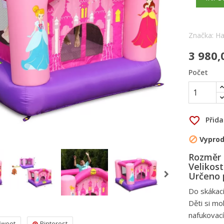
Značka:
Ha
3 980,
Počet
favorite_border
Přid
Vypro

Rozměr 
Velikos
Určeno 
Do skákací
Děti si mo
nafukovac
Tweet
Pinterest