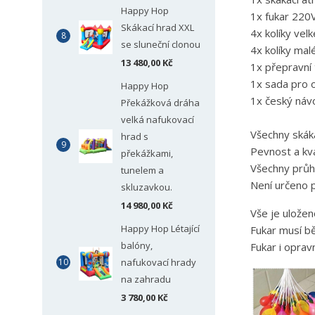
Happy Hop
1x fukar 220
Skákací hrad XXL
4x kolíky velk
se sluneční clonou
4x kolíky mal
13 480,00 Kč
1x přepravní 
1x sada pro 
Happy Hop
1x český náv
Překážková dráha
velká nafukovací
Všechny skák
hrad s
Pevnost a kva
překážkami,
Všechny průhl
tunelem a
Není určeno p
skluzavkou.
14 980,00 Kč
Vše je uložen
Happy Hop Létající
Fukar musí bě
balóny,
V
Fukar i oprav
P
nafukovací hrady
na zahradu
M
Ná
Mus
3 780,00 Kč
přá