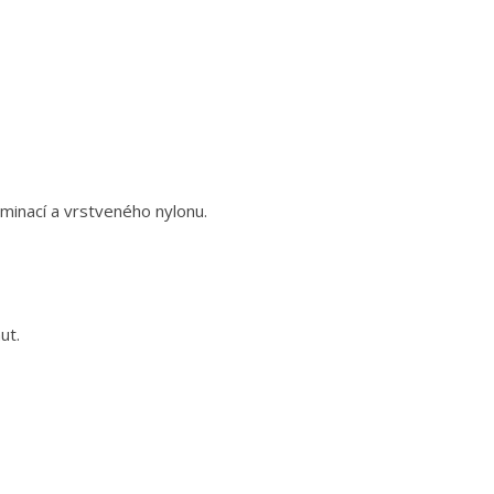
minací a vrstveného nylonu.
ut.
×
×
×