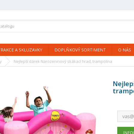
TRAKCE A SKLUZAVKY
DOPLŇKOVÝ SORTIMENT
O NÁS
y
Nejlepší dárek Narozeninový skákací hrad, trampolína
Nejlep
tramp
INFO