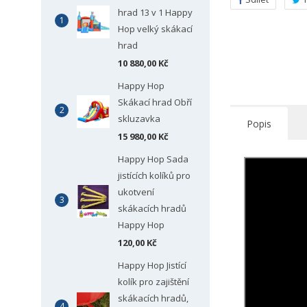
hrad 13 v 1 Happy
Hop velký skákací
hrad
10 880,00 Kč
Happy Hop
Skákací hrad Obří
skluzavka
Popis
15 980,00 Kč
Happy Hop Sada
jistících kolíků pro
ukotvení
skákacích hradů
Happy Hop
120,00 Kč
Happy Hop Jistící
kolík pro zajištění
skákacích hradů,