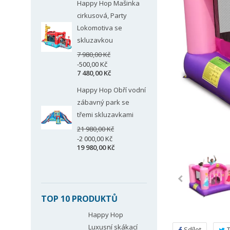
Happy Hop Mašinka
cirkusová, Party
Lokomotiva se
skluzavkou
7 980,00 Kč
-500,00 Kč
7 480,00 Kč
Happy Hop Obří vodní
zábavný park se
třemi skluzavkami
21 980,00 Kč
-2 000,00 Kč
19 980,00 Kč
TOP 10 PRODUKTŮ
Happy Hop
Luxusní skákací
Sdílet