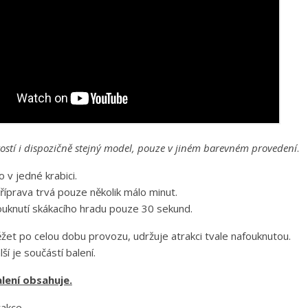
kostí i dispozičně stejný model, pouze v jiném barevném provedení
.
o v jedné krabici.
říprava trvá pouze několik málo minut.
uknutí skákacího hradu pouze 30 sekund.
žet po celou dobu provozu, udržuje atrakci tvale nafouknutou.
lší je součástí balení.
lení obsahuje.
rakce