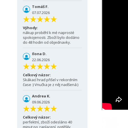
Tomáš F.
07.07.2026
Výhody:
nákup proběhl k mé naprosté
spokojenosti. Zboží bylo dodáno
do 48 hodin od objednavky.
Ilona D.
22.06.2026
Celkový názor:
Skákací hrad přišel v rekordním
čase :) Vnučka je z něj nadšená:)
Andrea K.
09.06.2026
Celkový názor:
perfektní, zboží odesláno 40
minut po zaplacení, potěšily