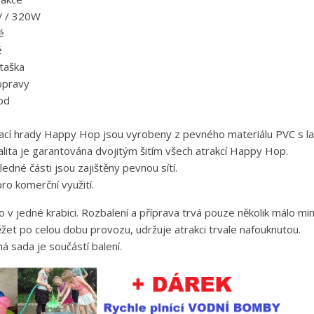
V / 320W
é
é
taška
opravy
od
ací hrady Happy Hop jsou vyrobeny z pevného materiálu PVC s la
lita je garantována dvojitým šitím všech atrakcí Happy Hop.
edné části jsou zajištěny pevnou sítí.
ro komerční využití.
o v jedné krabici. Rozbalení a příprava trvá pouze několik málo min
žet po celou dobu provozu, udržuje atrakci trvale nafouknutou.
ytvořit seznam přání
ná sada je součástí balení.
řihlásit se
ůj seznam přání
zev seznamu přání
íte být přihlášen, abyste si mohli výrobky uložit do svého seznamu
ní.