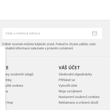
(modalTitle))
ůj seznam přání
zev seznamu přání
íte být přihlášen, abyste si mohli výrobky uložit do svého seznamu
confirmMessage))
ní.
Vytvořit nový seznam
((cancelText))
((modalDeleteText)
Zrušit
Přihlásit s
Zrušit
Vytvořit seznam přán
Odběr novinek můžete kdykoliv zrušit. Pokud to chcete udělat, naše
kontaktní informace naleznete v právním oznámení.
ACE
VÁŠ ÚČET
chrany osobních údajů
Sledování objednávky
odmínky
Přihlásit se
 použití cookies
Vytvořit účet
latba
Moje oznámení
Nastavení souborů cookies
appy Hop
Reklamace a vrácení zboží
m