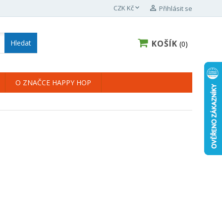

CZK Kč

Přihlásit se
KOŠÍK
Hledat
0
O ZNAČCE HAPPY HOP
×
×