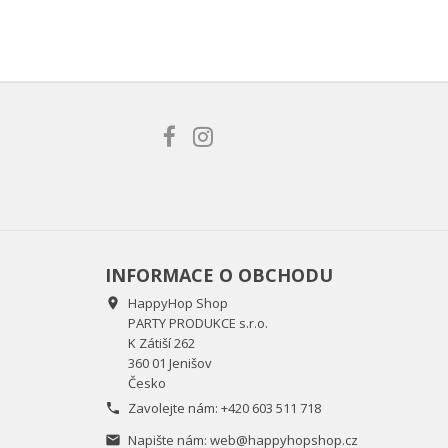
×
×
)
e
í
INFORMACE O OBCHODU
HappyHop Shop

PARTY PRODUKCE s.r.o.
K Zátiší 262
360 01 Jenišov
Česko
Zavolejte nám:
+420 603 511 718

Napište nám:
web@happyhopshop.cz
