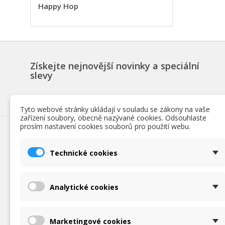
(
Happy Hop
M
Ná
Mus
((
přá
add_circle_outline
Získejte nejnovější novinky a speciální
slevy
Tyto webové stránky ukládají v souladu se zákony na vaše
zařízení soubory, obecně nazývané cookies. Odsouhlaste
prosím nastavení cookies souborů pro použití webu.
KATEGORIE
INFORM
Doplňkový sortiment
Podmínky o
Technické cookies
EXTRA VELKÉ skákací hrady
Obchodní p
MALÉ skákací hrady
Prohlášení o
STŘEDNÍ skákací hrady
Doprava a p
Analytické cookies
VELKÉ skákací hrady
O nás
Vodní skákací atrakce a skluzavky
O značce H
Marketingové cookies
Napište ná